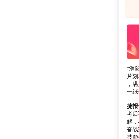
"消
片刻
，满
一纸
捷报
考后
解，
奋战
技能