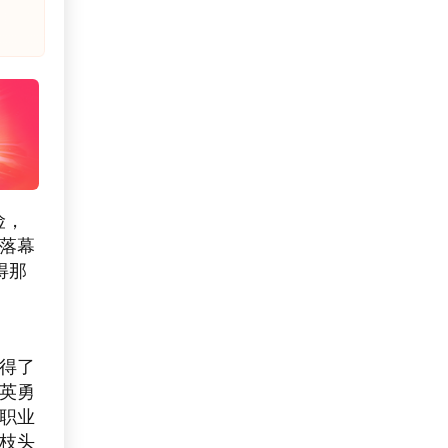
险，
役落幕
得那
得了
英勇
职业
枝头