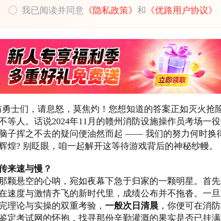
我已阅读并同意
《隐私政策》
和
《优路用户协议》
防勇士们，请息怒，莫焦灼！您想知道的答案正如灭火抢
不等人。话说2024年11月的赣州消防设施操作员考场一
脑子挥之不去的疑问便油然而起 —— 我们的努力何时换
辉煌? 别眨眼，咱一起解开这等待游戏背后的神秘纱幔。
传来速与慢？
那颗悬空的心呐，宛如夜幕下急于归家的一颗明星。首先
在速度与激情齐飞的新时代里，成绩公布并不拖沓。一旦
完理论与实操的双重考验，
一般次日清晨
，你便可在消防
鉴定考试网的怀抱，找寻那份辛勤灌溉的果实是否已挂满