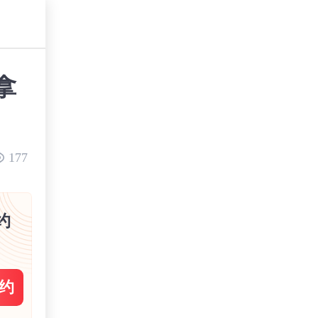
拿
177
约
约