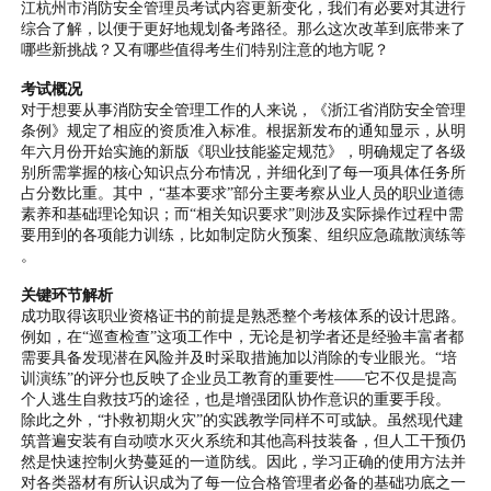
江杭州市消防安全管理员考试内容更新变化，我们有必要对其进行
综合了解，以便于更好地规划备考路径。那么这次改革到底带来了
哪些新挑战？又有哪些值得考生们特别注意的地方呢？
考试概况
对于想要从事消防安全管理工作的人来说，《浙江省消防安全管理
条例》规定了相应的资质准入标准。根据新发布的通知显示，从明
年六月份开始实施的新版《职业技能鉴定规范》，明确规定了各级
别所需掌握的核心知识点分布情况，并细化到了每一项具体任务所
占分数比重。
其中，“基本要求”部分主要考察从业人员的职业道德
素养和基础理论知识；而“相关知识要求”则涉及实际操作过程中需
要用到的各项能力训练，比如制定防火预案、组织应急疏散演练等
。
关键环节解析
成功取得该职业资格证书的前提是熟悉整个考核体系的设计思路。
例如，在“巡查检查”这项工作中，无论是初学者还是经验丰富者都
需要具备发现潜在风险并及时采取措施加以消除的专业眼光。“培
训演练”的评分也反映了企业员工教育的重要性——它不仅是提高
个人逃生自救技巧的途径，也是增强团队协作意识的重要手段。
除此之外，“扑救初期火灾”的实践教学同样不可或缺。虽然现代建
筑普遍安装有自动喷水灭火系统和其他高科技装备，但人工干预仍
然是快速控制火势蔓延的一道防线。因此，学习正确的使用方法并
对各类器材有所认识成为了每一位合格管理者必备的基础功底之一