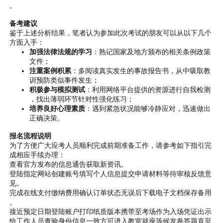
。
备考建议
鉴于上述分析结果，笔者认为参加此次考试的朋友可以从以下几个
方面入手：
加强法律法规的学习
：熟记国家及地方颁布的相关条例政策
文件；
注重案例积累
：多阅读真实发生的事故报告书，从中吸取教
训预防类似事件发生；
积极参与模拟测试
：利用网络平台提供的资源进行自我检测
，找出薄弱环节针对性强化练习；
培养良好心理素质
：遇到紧急状况能够冷静应对，迅速做出
正确决策。
报名流程说明
为了方便广大应考人员顺利完成前期准备工作，请参考如下指引完
成相应手续办理：
查看官方发布的信息通告获取新资讯。
登陆指定网站创建账号填写个人信息提交申请材料等待审核反馈意
见。
完成在线支付缴纳费用确认订单状态无误后下载电子文档保存备用
。
接近预定日期登陆账户打印纸质版本携带至考场作为入场凭证出示
给工作人员查验身份信息一致方可进入教室就座等候发卷答题直至