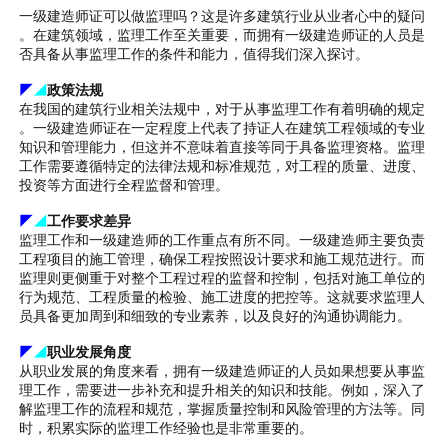
一级建造师证可以做监理吗？这是许多建筑行业从业者心中的疑问
。在建筑领域，监理工作至关重要，而拥有一级建造师证的人员是
否具备从事监理工作的条件和能力，值得我们深入探讨。
◤
◢
政策法规
在我国的建筑行业相关法规中，对于从事监理工作有着明确的规定
。一级建造师证在一定程度上代表了持证人在建筑工程领域的专业
知识和管理能力，但这并不意味着直接等同于具备监理资格。监理
工作需要遵循特定的法律法规和标准规范，对工程的质量、进度、
投资等方面进行全程监督和管理。
◤
◢
工作要求差异
监理工作和一级建造师的工作重点有所不同。一级建造师主要负责
工程项目的施工管理，确保工程按照设计要求和施工规范进行。而
监理则更侧重于对整个工程过程的监督和控制，包括对施工单位的
行为规范、工程质量的检验、施工进度的把控等。这就要求监理人
员具备更加周到和细致的专业素养，以及良好的沟通协调能力。
◤
◢
职业发展角度
从职业发展的角度来看，拥有一级建造师证的人员如果想要从事监
理工作，需要进一步补充和提升相关的知识和技能。例如，深入了
解监理工作的流程和规范，掌握质量控制和风险管理的方法等。同
时，积累实际的监理工作经验也是非常重要的。