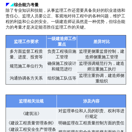
◤
◢
综合能力考量
除了专业知识和技能，从事监理工作还需要具备良好的职业道德和
责任心。监理人员要公正、客观地对待工程中的各种问题，维护工
程的利益和公众的安全。一级建造师证虽然是一种优势，但综合能
力的考量才是决定能否胜任监理工作的关键。
一级建造师工作
监理工作要求
差异对比
重点
多方面监督工程质
负责工程项目施
监理更侧重监督控制，建
量、进度、投资等
工管理
造师侧重施工管理
确保施工按设计
监理强调规范行为，建造
规范施工单位行为
和规范进行
师注重施工执行
监理注重协调，建造师侧
沟通协调各方关系
组织施工队伍等
重组织
监理相关法规
涉及内容
对监理单位和人员的职责、权利等进
《建筑法》
行规定
《建设工程质量管理条例》
明确监理在工程质量控制方面的责任
《建设工程安全生产管理条