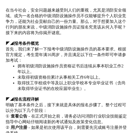
在当今社会，安全问题越来越受到人们的重视，尤其是消防安全领
域。成为一名合格的中级消防设施操作员不仅能够提升个人职业竞
争力，还能为社会贡献自己的一份力量。那么，对于想要加入这个
行列的朋友来说，中级消防设施操作员证报名究竟该从何入手呢？
接下来的内容将为你揭开谜底。
◤◢报考条件概览
首先，我们来了解一下报考中级消防设施操作员的基本要求。根据
官方规定，考生需年满16周岁，并且满足以下任一条件即可申请参
加考试：
拥有初级消防设施操作员资格证书后连续从事本职业工作2
年以上。
未取得初级资格但累计从事相关工作6年以上。
取得技工学校或中等及以上职业学校本专业毕业证书（含尚
未取得毕业证书的在校应届毕业生）。
◤◢报名流程详解
明确了基本条件之后，接下来就是具体的报名步骤了。整个过程可
以分为以下几个阶段：
①
查看公告
- 在正式开始之前，请务必访问消防行业职业技能鉴定
指导中心网站仔细阅读新的考试通知及政策变化信息。
②
用户注册
- 如果是初次使用该平台，则需要先完成账号注册并登