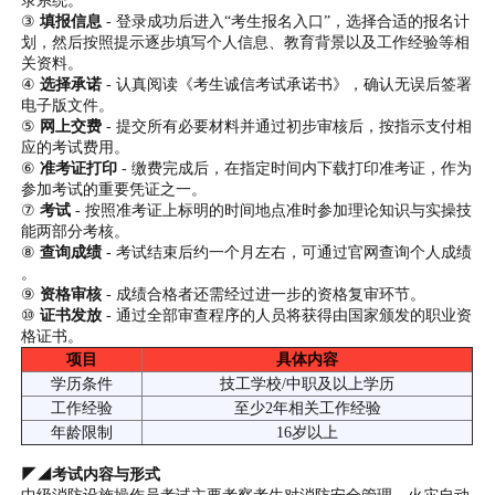
录系统。
③
填报信息
- 登录成功后进入“考生报名入口”，选择合适的报名计
划，然后按照提示逐步填写个人信息、教育背景以及工作经验等相
关资料。
④
选择承诺
- 认真阅读《考生诚信考试承诺书》，确认无误后签署
电子版文件。
⑤
网上交费
- 提交所有必要材料并通过初步审核后，按指示支付相
应的考试费用。
⑥
准考证打印
- 缴费完成后，在指定时间内下载打印准考证，作为
参加考试的重要凭证之一。
⑦
考试
- 按照准考证上标明的时间地点准时参加理论知识与实操技
能两部分考核。
⑧
查询成绩
- 考试结束后约一个月左右，可通过官网查询个人成绩
。
⑨
资格审核
- 成绩合格者还需经过进一步的资格复审环节。
⑩
证书发放
- 通过全部审查程序的人员将获得由国家颁发的职业资
格证书。
项目
具体内容
学历条件
技工学校/中职及以上学历
工作经验
至少2年相关工作经验
年龄限制
16岁以上
◤◢考试内容与形式