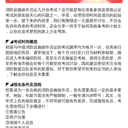
消防设施操作员证几月份考试？这可能是每位准备参加该资格认证
考试的朋友较关心的问题之一。毕竟，合理安排时间是成功的起始
第一步。接下来的内容里，我们将围绕这一主题展开讨论，不仅会
告诉你具体的考试时间，还会分享一些关于如何高效备考的小贴士
，让你在追求梦想的路上少走弯路。
◤◢考试时间概览
初级与中级消防设施操作员证的考试频率均为每月一次，但具体日
期因地区而异。通常情况下，每个月18日至21日为材料审核期，随
后进入考务编排阶段，直至次月实施鉴定考核。值得注意的是，并
非所有省市都会在每个月都安排考试计划，因此建议密切关注当地
消防救援总队发布的新通知。对于那些希望尽快拿到证书的人来说
，了解这些信息至关重要。
◤◢报名条件及流程
想要成为一名合格的消防设施操作员，首先需要满足一定的基本要
求。例如，年龄方面没有严格限制，一般年满16岁即可；其次，在
学历上也有相应规定，不同等级可能有所差异。完成预报名后，考
生需按照以下步骤进行：
①查看公告
②用户注册
③填报个人信息