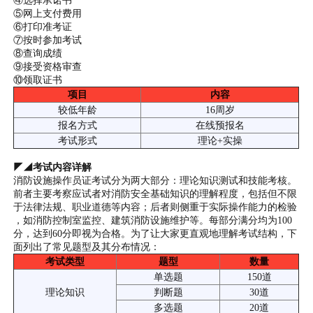
④选择承诺书
⑤网上支付费用
⑥打印准考证
⑦按时参加考试
⑧查询成绩
⑨接受资格审查
⑩领取证书
项目
内容
较低年龄
16周岁
报名方式
在线预报名
考试形式
理论+实操
◤◢考试内容详解
消防设施操作员证考试分为两大部分：理论知识测试和技能考核。
前者主要考察应试者对消防安全基础知识的理解程度，包括但不限
于法律法规、职业道德等内容；后者则侧重于实际操作能力的检验
，如消防控制室监控、建筑消防设施维护等。每部分满分均为100
分，达到60分即视为合格。为了让大家更直观地理解考试结构，下
面列出了常见题型及其分布情况：
考试类型
题型
数量
单选题
150道
理论知识
判断题
30道
多选题
20道