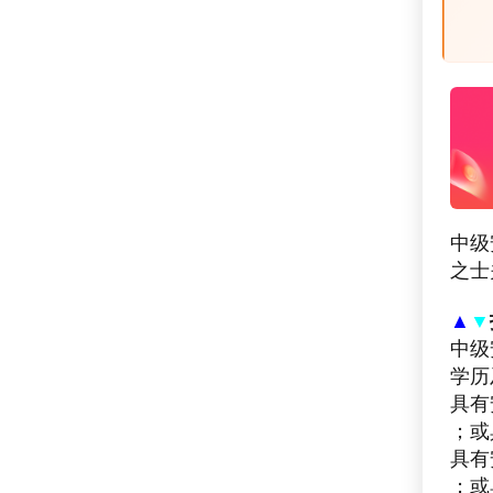
中级
之士
▲
▼
中级
学历
具有
；或
具有
；或