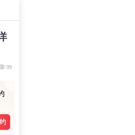
详
99
约
约