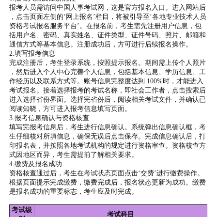
报考人员需访问中国人事考试网，这是官方报名入口。进入网站后
，点击页面左侧的‘网上报名’栏目，将被引导至‘各地专业技术人员
资格考试报名服务平台’。在报名前，考生需先注册用户信息，包
括用户名、密码、真实姓名、证件类型、证件号码、照片、邮箱和
通信方式等基本信息。注册成功后，方可进行后续报名操作。
2.填写报考信息
完成注册后，考生登录系统，按照提示报名。期间需上传个人照片
，然后进入个人中心完善个人信息，包括基本信息、学历信息、工
作经历以及联系方式等。账号信息完整度达到 100%时，才能进入
考试报名。接着选择报考的考试名称，即社会工作者，点击搜索后
进入选择省份界面。选择完省份后，阅读相关考试文件，并确认已
阅读知晓，方可进入报考信息填写页面。
3.报考信息确认与资格核查
填写完报考信息后，考生进行信息确认。系统弹出信息确认框，考
生仔细核对所填信息，确保无误后点击保存。完成信息确认后，打
印报名表，并按照各地考试机构的规定进行资格审查。资格核查方
式因地区而异，考生需提前了解相关要求。
4.缴费及报名成功
资格核查通过后，考生在考试状态页面点击‘交费’进行缴费操作。
根据页面提示完成缴费，缴费完成后，报名状态更新为成功。缴费
是报名成功的重要标志，考生应及时完成。
考试级
考试科目