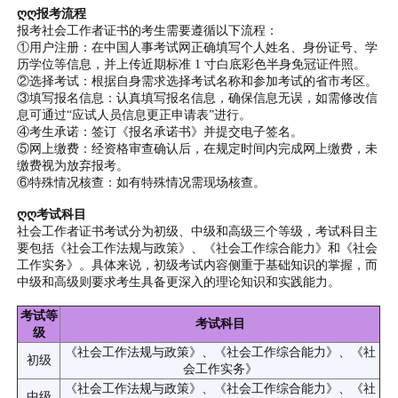
ღღ报考流程
报考社会工作者证书的考生需要遵循以下流程：
①用户注册：在中国人事考试网正确填写个人姓名、身份证号、学
历学位等信息，并上传近期标准 1 寸白底彩色半身免冠证件照
。
②选择考试：根据自身需求选择考试名称和参加考试的省市考区。
③填写报名信息：认真填写报名信息，确保信息无误，如需修改信
息可通过“应试人员信息更正申请表”进行。
④考生承诺：签订《报名承诺书》并提交电子签名。
⑤网上缴费：经资格审查确认后，在规定时间内完成网上缴费，未
缴费视为放弃报考。
⑥特殊情况核查：如有特殊情况需现场核查。
ღღ考试科目
社会工作者证书考试分为初级、中级和高级三个等级，考试科目主
要包括《社会工作法规与政策》、《社会工作综合能力》和《社会
工作实务》。具体来说，初级考试内容侧重于基础知识的掌握，而
中级和高级则要求考生具备更深入的理论知识和实践能力。
考试等
考试科目
级
《社会工作法规与政策》、《社会工作综合能力》、《社
初级
会工作实务》
《社会工作法规与政策》、《社会工作综合能力》、《社
中级