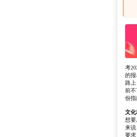
考2
的报
路上
前不
份指
文化
想要
来说
要求