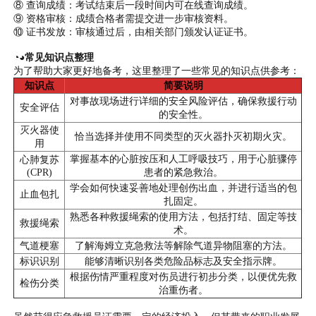
⑧ 查询成绩：考试结束后一段时间内可在线查询成绩。
⑨ 资格审核：成绩合格者需提交进一步审核资料。
⑩ 证书发放：审核通过后，由相关部门颁发认证证书。
◔◕常见知识点整理
为了帮助大家更好地备考，这里整理了一些常见的知识点供参考：
知识点
简要说明
对事故现场进行详细的安全风险评估，确保救援行动
安全评估
的安全性。
灭火器使
恰当选择并使用不同类型的灭火器扑灭初期火灾。
用
掌握基本的心脏按压和人工呼吸技巧，用于心脏骤停
心肺复苏
(CPR)
患者的紧急救治。
学会如何快速妥善地处理创伤出血，并进行适当的包
止血包扎
扎固定。
熟悉各种救援绳索的使用方法，包括打结、固定等技
救援绳索
术。
气道梗塞
了解海姆立克急救法等解除气道异物阻塞的方法。
标识识别
能够清晰识别各类危险品标志及安全指示牌。
根据伤情严重程度对伤员进行初步分类，以便优先救
检伤分类
治重伤者。