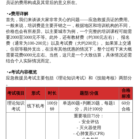
员证的费用构成及其背后的意义所在。
◔◕费用详解
首先，我们来谈谈大家非常关心的问题——应急救援员证的费用。
一般来说，培训费是主要开销之一，根据地区和培训机构的不同，
价格也会有所差异。以主要城市为例，一个完整的培训课程可能需
要2000至5000元不等。此外，还有教材费（约300元左右）、报名
费（通常为100-200元）以及考试费（大约200元）。如果算上交通
、住宿等额外支出，在没有其他优惠的情况下，整个过程下来大概
需要花费6000元左右。当然，这只是一个大致估算，具体情况还需
结合个人实际情况而定。
◔◕考试内容概览
应急救援员考试主要包括《理论知识考试》和《技能考核》两部分
。
合格
考试项目
形式
时长
题型/分值
标准
理论知识
100分
单选80题+判断20题，每题1
60分
线下机考
考试
钟
分，共计100分
合格
重要项目75分：
- 安全评估
- 灭火器使用
- 心肺复苏(CPR)