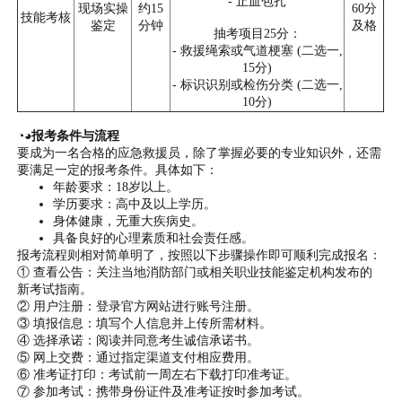
- 止血包扎
现场实操
约15
60分
技能考核
鉴定
分钟
及格
抽考项目25分：
- 救援绳索或气道梗塞 (二选一,
15分)
- 标识识别或检伤分类 (二选一,
10分)
◔◕报考条件与流程
要成为一名合格的应急救援员，除了掌握必要的专业知识外，还需
要满足一定的报考条件。具体如下：
年龄要求：18岁以上。
学历要求：高中及以上学历。
身体健康，无重大疾病史。
具备良好的心理素质和社会责任感。
报考流程则相对简单明了，按照以下步骤操作即可顺利完成报名：
① 查看公告：关注当地消防部门或相关职业技能鉴定机构发布的
新考试指南。
② 用户注册：登录官方网站进行账号注册。
③ 填报信息：填写个人信息并上传所需材料。
④ 选择承诺：阅读并同意考生诚信承诺书。
⑤ 网上交费：通过指定渠道支付相应费用。
⑥ 准考证打印：考试前一周左右下载打印准考证。
⑦ 参加考试：携带身份证件及准考证按时参加考试。