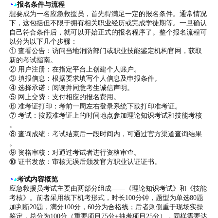
◔
◕
报名条件与流程
想要成为一名应急救援员，首先得满足一定的报名条件。通常情况
下，这包括但不限于拥有相关职业经历或完成学徒期等。一旦确认
自己符合条件后，就可以开始正式的报名程序了。整个报名流程可
以分为以下几个步骤：
① 查看公告：访问当地消防部门或职业技能鉴定机构官网，获取
新的考试指南。
② 用户注册：在指定平台上创建个人账户。
③ 填报信息：根据要求填写个人信息及申报条件。
④ 选择承诺：阅读并同意考生诚信声明。
⑤ 网上交费：支付相应的报名费用。
⑥ 准考证打印：考前一周左右登录系统下载打印准考证。
⑦ 考试：按照准考证上的时间地点参加理论知识考试和技能考核
。
⑧ 查询成绩：考试结束后一段时间内，可通过官方渠道查询结果
。
⑨ 资格审核：对通过考试者进行资格审查。
⑩ 证书发放：审核无误后颁发官方职业认证证书。
◔
◕
考试内容概览
应急救援员考试主要由两部分组成——《理论知识考试》和《技能
考核》。前者采用线下机考形式，时长100分钟，题型为单选80题
加判断20题，满分100分，60分为合格线；后者则侧重于现场实操
鉴定，总分为100分（重要项目75分+抽考项目25分），同样需要达