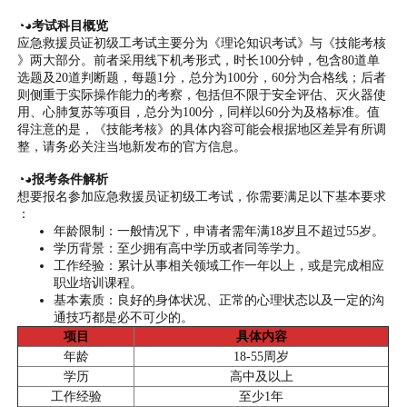
◔◕考试科目概览
应急救援员证初级工考试主要分为《理论知识考试》与《技能考核
》两大部分。前者采用线下机考形式，时长100分钟，包含80道单
选题及20道判断题，每题1分，总分为100分，60分为合格线；后者
则侧重于实际操作能力的考察，包括但不限于安全评估、灭火器使
用、心肺复苏等项目，总分为100分，同样以60分为及格标准。值
得注意的是，《技能考核》的具体内容可能会根据地区差异有所调
整，请务必关注当地新发布的官方信息。
◔◕报考条件解析
想要报名参加应急救援员证初级工考试，你需要满足以下基本要求
：
年龄限制：一般情况下，申请者需年满18岁且不超过55岁。
学历背景：至少拥有高中学历或者同等学力。
工作经验：累计从事相关领域工作一年以上，或是完成相应
职业培训课程。
基本素质：良好的身体状况、正常的心理状态以及一定的沟
通技巧都是必不可少的。
项目
具体内容
年龄
18-55周岁
学历
高中及以上
工作经验
至少1年