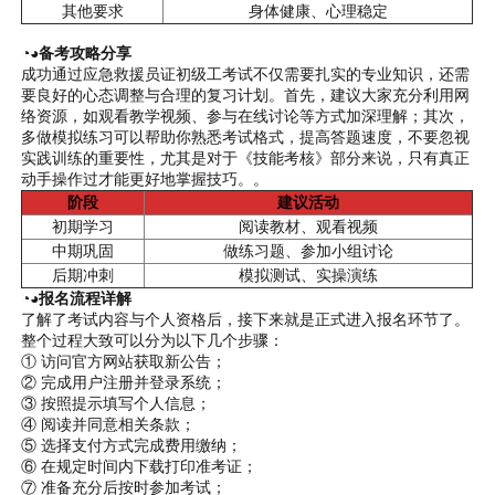
其他要求
身体健康、心理稳定
◔◕备考攻略分享
成功通过应急救援员证初级工考试不仅需要扎实的专业知识，还需
要良好的心态调整与合理的复习计划。首先，建议大家充分利用网
络资源，如观看教学视频、参与在线讨论等方式加深理解；其次，
多做模拟练习可以帮助你熟悉考试格式，提高答题速度，不要忽视
实践训练的重要性，尤其是对于《技能考核》部分来说，只有真正
动手操作过才能更好地掌握技巧。。
阶段
建议活动
初期学习
阅读教材、观看视频
中期巩固
做练习题、参加小组讨论
后期冲刺
模拟测试、实操演练
◔◕报名流程详解
了解了考试内容与个人资格后，接下来就是正式进入报名环节了。
整个过程大致可以分为以下几个步骤：
① 访问官方网站获取新公告；
② 完成用户注册并登录系统；
③ 按照提示填写个人信息；
④ 阅读并同意相关条款；
⑤ 选择支付方式完成费用缴纳；
⑥ 在规定时间内下载打印准考证；
⑦ 准备充分后按时参加考试；