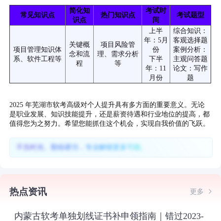
简化知
考试时
常见知识点
热门知识点
考试题型
识点
间
上半
综合知识：
年：5月
客观选择题
关键概
项目风险管
项目管理知识体
份
案例分析：
念和流
理、需求分析
系、软件工程等
下半
主观问答题
程
等
年：11
论文：写作
月份
题
2025 年芜湖市软考高级对个人提升具有多方面的重要意义。无论
是职业发展、知识技能提升，还是薪资待遇和行业地位的提高，都
值得您为之努力。希望您能抓住这个机会，实现自我价值的飞跃。
不负时光、勤练硬功，专业解锁更多可能。
热点资讯
更多
内蒙古软考单独划线证书补申领指南｜错过2023-