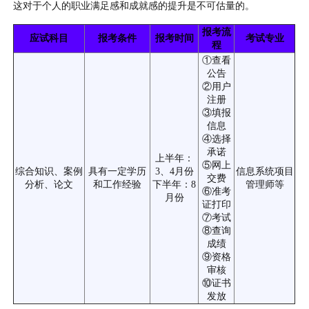
这对于个人的职业满足感和成就感的提升是不可估量的。
报考流
应试科目
报考条件
报考时间
考试专业
程
①查看
公告
②用户
注册
③填报
信息
④选择
承诺
上半年：
⑤网上
综合知识、案例
具有一定学历
3、4月份
信息系统项目
交费
分析、论文
和工作经验
下半年：8
管理师等
⑥准考
月份
证打印
⑦考试
⑧查询
成绩
⑨资格
审核
⑩证书
发放