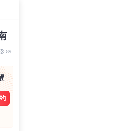
南
89
醒
约