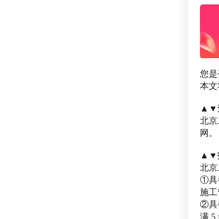
您是
本文
▲▼
北京
网。
▲▼
北京
①具
施工
②具
满 5