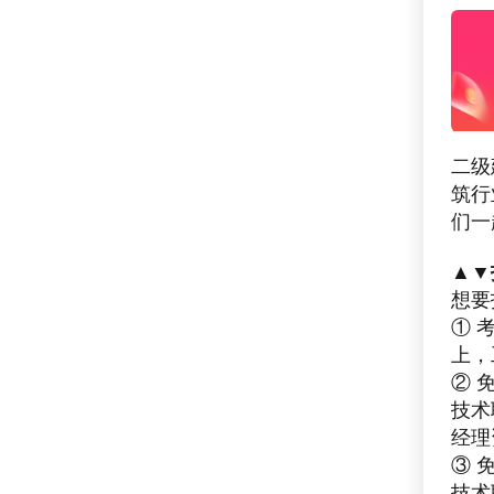
二级
筑行
们一
▲▼
想要
① 
上，
② 
技术
经理
③ 
技术