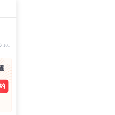
101
醒
约