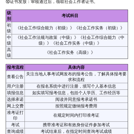
⑩证书发放：审核通过后，领取社会工作者证书。
级
考试科目
别
初
《社会工作综合能力（初级）》《社会工作实务（初级）》
级
中
《社会工作法规与政策（中级）》《社会工作综合能力（中
级
级）》《社会工作实务（中级）》
高
《社会工作实务（高级）》
级
报考流程
具体内容
关注当地人事考试网发布的报考公告，了解具体报考要
查看公告
求和流程
用户注册
在报名系统中进行注册，填写个人基本信息
填报信息
如实填写报考信息，包括个人学历、工作经历等
选择承诺
阅读并同意报考承诺书
网上交费
按照规定缴纳报考费用
准考证打
在规定时间内打印准考证
印
考试
携带准考证和有效身份证件参加考试
查询成绩
考试结束后，在指定时间查询考试成绩