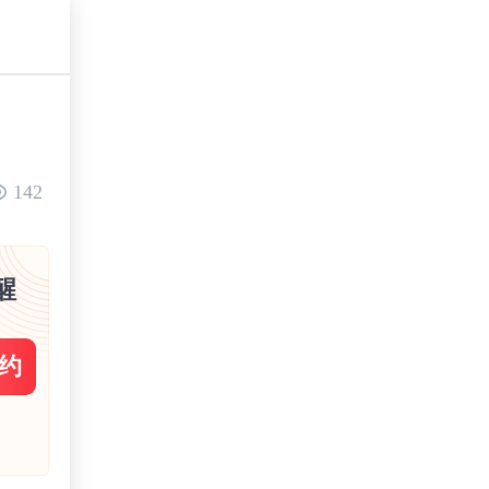
142
醒
约