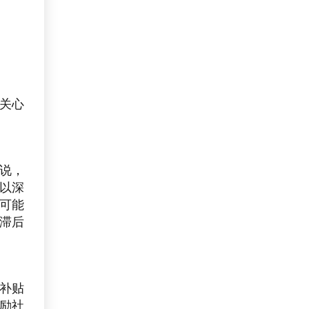
关心
说，
以深
可能
滞后
补贴
励社