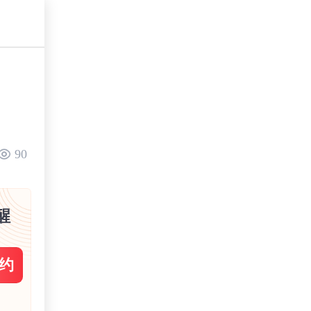
90
醒
约