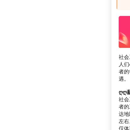
社会
人们
者的
遇。
ღღ
社会
者的
达地
左右
仅体