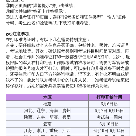
③阅读页面的“温馨提示”并点击继续。
④阅读并知晓“答题卡作答提示”。
⑤进入准考证打印页面，选择“报考省份和证件类型”，输入“证件
号码、考生姓名和验证码”后下载打印准考证。
ღღ注意事项
在打印准考证时，有以下几点需要特别注意：
首先，要仔细核对个人信息是否正确，包括姓名、照片、准考证号
、考试地址等。其次，确认报考类别和考试科目时间是否对应。再
者，社会工作师的准考证打印一般都要求使用A4纸打印。另外，服
役部队的军人在打印社会工作师考试的准考证时，需要将军官证或
护照的报考号输入才可打印。同时，可以多打印几份以备不时之需
。还要注意打印入口下方的咨询电话，记下来，有什么不明白或解
决不了的，要及时联系考试中心的服务人员。，准考证考试结束记
得保存好，后期如需开具发票需要使用准考证作为凭证。
地区
打印开始时间
福建
6月6日起
河北、辽宁、海南、贵州
6月7日-6月16日
陕西、吉林、新疆、兵团
考试前一周内
云南
6月10日起
江苏、浙江、重庆、江西
6月10日-6月14日