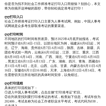
你是否为找不到社会工作师准考证打印入口而烦恼？别担心，本文
将为你揭开这神秘的面纱，带你轻松搞定准考证打印！
ღღ打印入口
社会工作师准考证打印入口主要为人事考试网。例如，中国人事考
试网就是众多考生获取准考证的重要渠道。
ღღ打印时间
不同地区的打印时间有所差异。预计2025年4月底开始报名，考试
时间预计在6月14日-15日。以部分地区为例，福建从6月6日起，河
北、辽宁、海南、贵州在6月7日-6月16日，陕西、吉林、新疆、兵
团在考试前一周内，云南从6月10日起，江苏、浙江、重庆、江西
在6月10日-6月14日，河南、广西、湖北、宁夏在6月10日-6月16日
，黑龙江在6月11日-6月13日，广东、湖南、四川、青海、西藏在6
月11日-6月14日，北京、山西、山东、甘肃、内蒙古在6月11日-6月
16日，安徽在6月11日16:00后，天津、上海在6月12日-6月14日。考
生需密切关注所在地区的具体时间安排，以免错过。
ღღ打印流程
具体的打印流程如下：
①进入中国人事考试网，点击左侧“打印准考证”栏目。
②在列表里找到要打印准考证的考试，检查如下信息，考试年份为
202406，考试名称为社会工作者职业水平考试，考试代码为038，
点击进入。