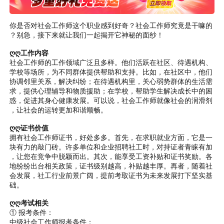
你是否对社会工作师这个职业感到好奇？社会工作师究竟是干嘛的
？别急，接下来就让我们一起揭开它神秘的面纱！
ღღ工作内容
社会工作师的工作领域广泛且多样。他们活跃在社区、待遇机构、
学校等场所，为不同群体提供帮助和支持。比如，在社区中，他们
协调邻里关系，解决纠纷；在待遇机构里，关心弱势群体的生活需
求，提供心理辅导和物质援助；在学校，帮助学生解决成长中的困
惑，促进其身心健康发展。可以说，社会工作师就像社会的润滑剂
，让社会的运转更加和谐顺畅。
ღღ证书价值
拥有社会工作师证书，好处多多。首先，在求职就业方面，它是一
块有力的敲门砖。许多单位和企业招聘社工时，对持证者青睐有加
，让您在竞争中脱颖而出。其次，能享受工资补贴和证书奖励。各
地纷纷出台相关政策，证书级别越高，补贴越丰厚。再者，随着社
会发展，社工行业前景广阔，提前考取证书为未来发展打下坚实基
础。
ღღ考试相关
① 报考条件：
中级社会工作师报考条件：