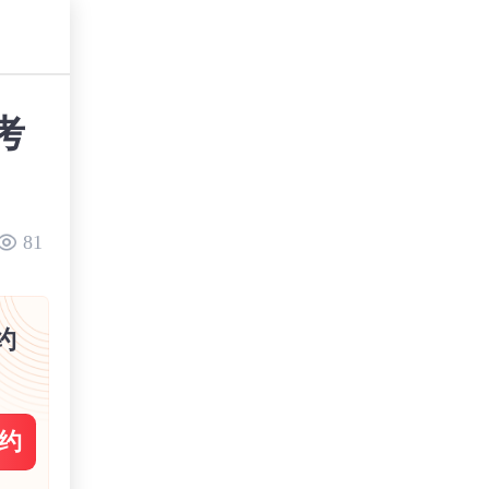
考
81
约
约