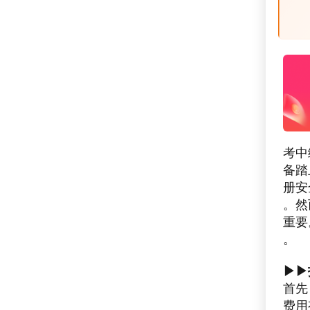
考中
备踏
册安
。然
重要
。
▶▶
首先
费用