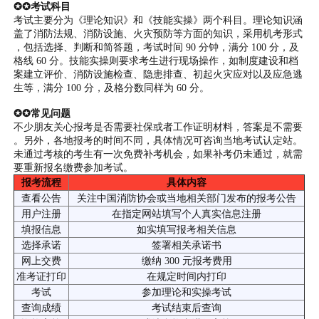
✪✪考试科目
考试主要分为《理论知识》和《技能实操》两个科目。理论知识涵
盖了消防法规、消防设施、火灾预防等方面的知识，采用机考形式
，包括选择、判断和简答题，考试时间 90 分钟，满分 100 分，及
格线 60 分。技能实操则要求考生进行现场操作，如制度建设和档
案建立评价、消防设施检查、隐患排查、初起火灾应对以及应急逃
生等，满分 100 分，及格分数同样为 60 分。
✪✪常见问题
不少朋友关心报考是否需要社保或者工作证明材料，答案是不需要
。另外，各地报考的时间不同，具体情况可咨询当地考试认定站。
未通过考核的考生有一次免费补考机会，如果补考仍未通过，就需
要重新报名缴费参加考试。
报考流程
具体内容
查看公告
关注中国消防协会或当地相关部门发布的报考公告
用户注册
在指定网站填写个人真实信息注册
填报信息
如实填写报考相关信息
选择承诺
签署相关承诺书
网上交费
缴纳 300 元报考费用
准考证打印
在规定时间内打印
考试
参加理论和实操考试
查询成绩
考试结束后查询