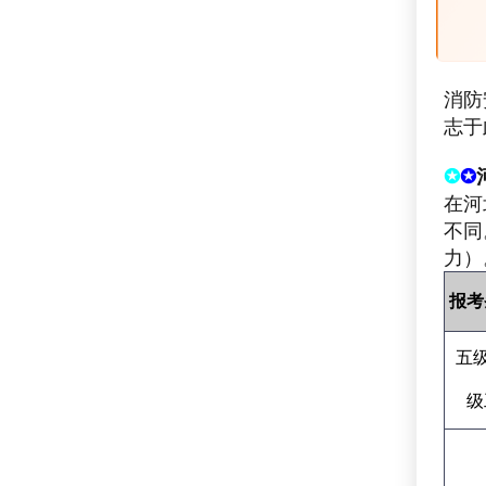
消防
志于
✪
✪
在河
不同
力）
报考
五
级