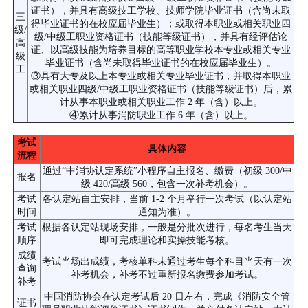
证书），并具有高级技工学校、技师学院毕业证书（含尚未取
三
得毕业证书的在校应届毕业生）；或取得本职业或相关职业四
级/
级/中级工职业资格证书（技能等级证书），并具有经评估论
高
证、以高级技能为培养目标的高等职业学校本专业或相关专业
级
毕业证书（含尚未取得毕业证书的在校应届毕业生）。
工
③具有大专及以上本专业或相关专业毕业证书，并取得本职业
或相关职业四级/中级工职业资格证书（技能等级证书）后，累
计从事本职业或相关职业工作 2 年（含）以上。
④累计从事消防职业工作 6 年（含）以上。
考试
具体内容
流程
通过“中消协认定系统”小程序自主报名、缴费（初级 300/中
报名
级 420/高级 560，包含一次补考机会）。
考试
各认定站自主安排，当前 1-2 个月举行一次考试（以认定站
时间
通知为准）。
考试
根据各认定站现场安排，一般是分批次进行，每名考生当天
顺序
即可完成理论和实操技能考核。
成绩
考试当场出成绩，考核单科未通过考生每个科目当天有一次
查询
补考机会，补考不过重新报名缴费参加考试。
补考
中国消防协会在认定考试后 20 日左右，完成《消防安全管
证书