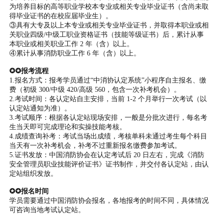
为培养目标的高等职业学校本专业或相关专业毕业证书（含尚未取
得毕业证书的在校应届毕业生）。
③具有大专及以上本专业或相关专业毕业证书，并取得本职业或相
关职业四级/中级工职业资格证书（技能等级证书）后，累计从事
本职业或相关职业工作 2 年（含）以上。
④累计从事消防职业工作 6 年（含）以上。
✪✪报考流程
1.报名方式：报考学员通过“中消协认定系统”小程序自主报名、缴
费（初级 300/中级 420/高级 560，包含一次补考机会）。
2.考试时间：各认定站自主安排，当前 1-2 个月举行一次考试（以
认定站通知为准）。
3.考试顺序：根据各认定站现场安排，一般是分批次进行，每名考
生当天即可完成理论和实操技能考核。
4.成绩查询补考：考试当场出成绩，考核单科未通过考生每个科目
当天有一次补考机会，补考不过重新报名缴费参加考试。
5.证书发放：中国消防协会在认定考试后 20 日左右，完成《消防
安全管理员职业技能评价证书》证书制作，并交付各认定站，由认
定站组织发放。
✪✪报名时间
学员需要通过中国消防协会报名，各地报考的时间不同，具体情况
可咨询当地考试认定站。