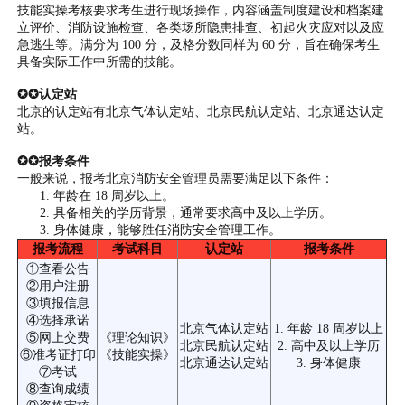
技能实操考核要求考生进行现场操作，内容涵盖制度建设和档案建
立评价、消防设施检查、各类场所隐患排查、初起火灾应对以及应
急逃生等。满分为 100 分，及格分数同样为 60 分，旨在确保考生
具备实际工作中所需的技能。
✪✪认定站
北京的认定站有北京气体认定站、北京民航认定站、北京通达认定
站。
✪✪报考条件
一般来说，报考北京消防安全管理员需要满足以下条件：
年龄在 18 周岁以上。
具备相关的学历背景，通常要求高中及以上学历。
身体健康，能够胜任消防安全管理工作。
报考流程
考试科目
认定站
报考条件
①查看公告
②用户注册
③填报信息
④选择承诺
北京气体认定站
1. 年龄 18 周岁以上
⑤网上交费
《理论知识》
北京民航认定站
2. 高中及以上学历
⑥准考证打印
《技能实操》
北京通达认定站
3. 身体健康
⑦考试
⑧查询成绩