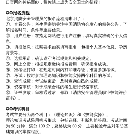
口官网的神秘面纱，带你踏上成为安全卫士的征程！
✪✪报名流程
北京消防安全管理员的报名流程清晰明了：
①、查看公告：考生需密切关注中国消防协会发布的相关公告，了
解报名时间、条件等重要信息。
②、用户注册：在指定网站进行用户注册，填写真实准确的个人信
息。
③、填报信息：按照要求如实填写报名，包括个人基本信息、学历
背景等。
④、选择承诺：确认遵守考试规则和相关规定。
⑤、网上交费：根据规定缴纳报名费用，确保报名成功。
⑥、准考证打印：在规定时间内打印准考证，准备参加考试。
⑦、考试：按时参加理论知识和技能实操两个科目的考试。
⑧、查询成绩：考试结束后，及时查询自己的成绩。
⑨、资格审核：对于成绩合格的考生进行资格审核。
⑩、证书发放：审核通过后，领取《消防安全管理员职业技能评价
证书》。
✪✪考试科目
考试主要分为两个科目：《理论知识》和《技能实操》。
理论知识考试采用机考形式，包括选择、判断和简答题。考试时间
为 90 分钟，满分 100 分，及格线为 60 分，主要检验考生对消防基
础知识的掌握程度。