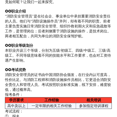
竟如何呢？让我们一起来探究。
✪✪职业介绍
“消防安全管理员”是在社会企、事业单位中承担重要消防安全责任
的人员。他们与“消防设施操作员”并列，却有着不同的职责。前者
主要负责实施日常消防安全管理、组织扑救初期火灾和应急疏散等
工作，是管理岗位；后者则侧重于消防设施的操作，是技术岗位。
两者相互配合，共同为单位的消防安全保驾护航。
✪✪职业等级划分
本职业共设三个等级，分别为五级/初级工、四级/中级工、三级/高
级工。不同等级意味着不同的技能水平和工作要求，也会对工资待
遇产生影响。
✪✪考试优势
消防安全管理员的证书由中国消防协会颁发，在行业内认可度高，
性价比足。与消防工程师和消防设施操作员相比，它更适合消防安
全责任人和管理人员。考试按照职业标准实施，线下安排，难度较
低，通过概率高。
报考条件：
学历要求
工作经验
相关培训
高中及以上
一定年限的相关工作经验
参加指定培训课程
考试流程：
①、报名