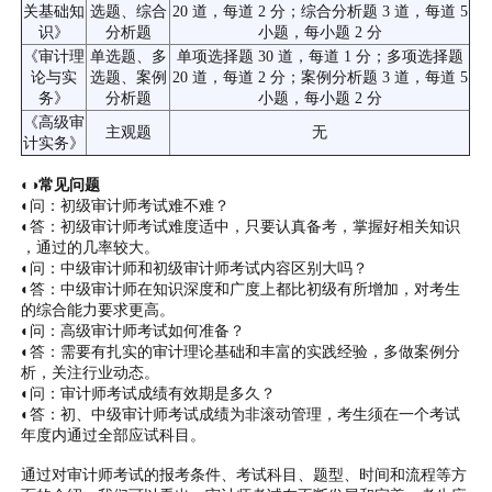
关基础知
选题、综合
20 道，每道 2 分；综合分析题 3 道，每道 5
识》
分析题
小题，每小题 2 分
《审计理
单选题、多
单项选择题 30 道，每道 1 分；多项选择题
论与实
选题、案例
20 道，每道 2 分；案例分析题 3 道，每道 5
务》
分析题
小题，每小题 2 分
《高级审
主观题
无
计实务》
◐◑常见问题
◐问：初级审计师考试难不难？
◐答：初级审计师考试难度适中，只要认真备考，掌握好相关知识
，通过的几率较大。
◐问：中级审计师和初级审计师考试内容区别大吗？
◐答：中级审计师在知识深度和广度上都比初级有所增加，对考生
的综合能力要求更高。
◐问：高级审计师考试如何准备？
◐答：需要有扎实的审计理论基础和丰富的实践经验，多做案例分
析，关注行业动态。
◐问：审计师考试成绩有效期是多久？
◐答：初、中级审计师考试成绩为非滚动管理，考生须在一个考试
年度内通过全部应试科目。
通过对审计师考试的报考条件、考试科目、题型、时间和流程等方