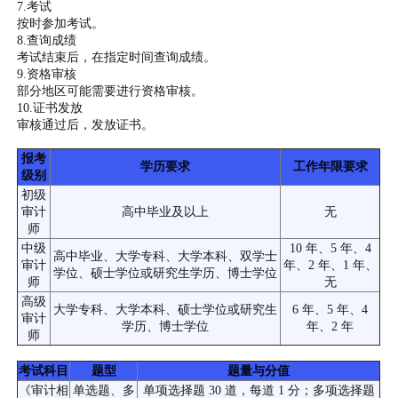
7.考试
按时参加考试。
8.查询成绩
考试结束后，在指定时间查询成绩。
9.资格审核
部分地区可能需要进行资格审核。
10.证书发放
审核通过后，发放证书。
报考
学历要求
工作年限要求
级别
初级
审计
高中毕业及以上
无
师
中级
10 年、5 年、4
高中毕业、大学专科、大学本科、双学士
审计
年、2 年、1 年、
学位、硕士学位或研究生学历、博士学位
师
无
高级
大学专科、大学本科、硕士学位或研究生
6 年、5 年、4
审计
学历、博士学位
年、2 年
师
考试科目
题型
题量与分值
《审计相
单选题、多
单项选择题 30 道，每道 1 分；多项选择题