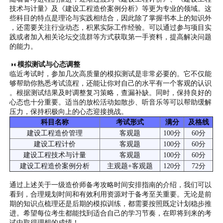
技术与计量》及《建设工程造价案例分析》等更为专业的领域。这
些科目的特点是理论与实践相结合，因此除了掌握书本上的知识外
，还需要关注行业动态，积累实际工作经验。可以通过参与项目实
践或者加入相关论坛交流群等方式获取第一手资料，提高解决问题
的能力。
◑◐模拟测试与心态调整
临近考试时，参加几次高质量的模拟测试是非常必要的。它不仅能
够帮助你熟悉考试流程，还能让你对自己的水平有一个客观的认识
。根据测试结果及时调整复习策略，查漏补缺。同时，保持良好的
心态也十分重要。适当的放松活动如散步、听音乐等可以帮助缓解
压力，保持积极向上的心态迎接挑战。
科目名称
考试形式
满分
及格线
建设工程造价管理
客观题
100分
60分
建设工程计价
客观题
100分
60分
建设工程技术与计量
客观题
100分
60分
建设工程造价案例分析
主观题+客观题
120分
72分
通过上述关于一级造价师备考攻略时间安排指南的介绍，我们可以
看到，合理规划时间和有效利用资源对于备考至关重要。无论是前
期的知识点梳理还是后期的模拟训练，都需要按照既定计划稳步推
进。希望每位考生都能找到适合自己的学习节奏，在即将到来的考
试中取得理想的成绩！