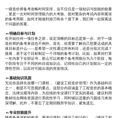
一级造价师备考攻略时间安排，这不仅仅是一场知识与技能的较量
，更是一次对时间管理能力的大考验。面对繁杂的考试内容和紧张
的备考周期，如何才能做到游刃有余？接下来，我们将一起探索这
个问题的答案。
◑◐明确目标与计划
在开始任何一项任务之前，设定清晰的目标总是第一步。对于一级
造价师的备考来说也不例外。首先，你需要了解自己想要达成的具
体目标是什么——是希望一次性通过所有科目，还是分批次完成？
接着，基于这个目标制定一个详细的备考计划。比如，如果你打算
一年内拿下全部证书，那么可以将整个备考周期分为几个阶段，每
个阶段专注于不同的科目或知识点。记得给自己的计划留出一定的
弹性空间，以应对可能出现的突发情况。
◑◐基础知识巩固
无论你选择先攻哪一门课程，《建设工程造价管理》作为基础科目
之一，都是不可忽视的重点。这部分内容涵盖了工程造价的基本概
念、法律法规等内容，为后续的专业课打下坚实的基础。建议利用
教材结合网络资源进行系统性学习，同时辅以适量的习题练习来加
深理解。此外，不要忘了定期回顾所学知识，避免遗忘。
◑◐专业技能提升
随着备考进程的推进，逐渐过渡到《建设工程计价》、《建设工程