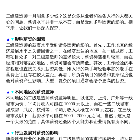
二级建造师一月能拿多少钱？这是众多从业者和准备入行的人都关
心的问题。薪资水平并非一成不变，而是受到多种因素的影响。接
下来，让我们一起深入探究。
▲
▼
影响薪资的因素
二级建造师的薪资水平受到诸多因素的影响。首先，工作地区的经
济发展水平是关键因素之一。在经济发达的地区，如一线城市，工
程项目众多，对二级建造师的需求较大，薪资待遇相对较高。而在
经济相对落后的地区，薪资可能会有所降低。其次，工作经验的丰
富程度也直接关系到薪资高低。刚入行的新手与经验丰富的老手在
薪资上往往存在较大差距。再者，所负责项目的规模和复杂程度也
会对薪资产生影响。大型、复杂的项目通常会给予更高的薪资。
▲
▼
不同地区的薪资差异
不同地区的二级建造师薪资差异明显。以北京、上海、广州等一线
城市为例，平均月收入可能在 10000 元以上。而在一些二线城市，
如成都、武汉、杭州等，平均月收入大概在 8000 元左右。在三线
城市及以下，薪资水平可能在 5000 - 7000 元之间。当然，这只是
一个大致的范围，具体薪资还会因个人能力和企业情况有所不同。
▲
▼
行业发展对薪资的影响
随着建筑行业的不断发展，对二级建造师的需求持续增长。特别是