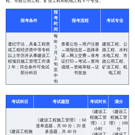
程、市政公用工程、矿业工程和机电工程 6 个专业。
报
考
报考条件
报考流程
考试专业
时
间
每
年
遵纪守法，具备工程类
查看公告→用户注册
建筑工程、公
3
或工程经济类中等专科
→填报信息→选择承
路工程、水利
月
以上学历并从事建设工
诺→网上交费→准考
水电工程、市
上
程项目施工管理工作满
证打印→考试→查询
政公用工程、
旬
2 年；符合条件可免试
成绩→资格审核→证
矿业工程、机
至
部分科目
书发放
电工程
中
旬
考试科目
考试题型
考试时长
满分
《建设工
《建设工
程施工管
程施工管
《建设工程施工管理》：60
理》：2
理》：100
道单选题，共 60 分；20 道
小时
分
《建设工程施
多选题，共 40 分
《建设工
《建设工