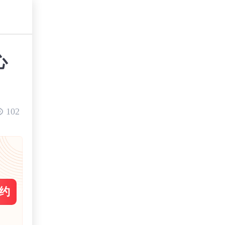
心
102
约