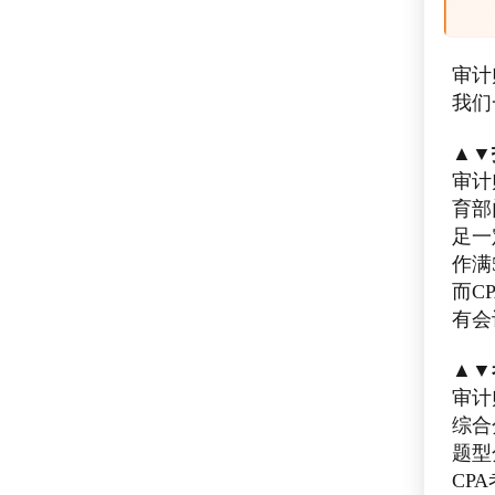
审计
我们
▲▼
审计
育部
足一
作满
而C
有会
▲▼
审计
综合
题型
CP