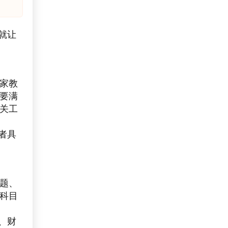
就让
家教
要满
关工
者具
题、
科目
、财