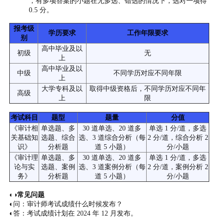
，有多项答案的小题在无多选、错选的情况下，选对一项得
0.5 分。
报考级
学历要求
工作年限要求
别
高中毕业及以
初级
无
上
高中毕业及以
中级
不同学历对应不同年限
上
大学专科及以
取得中级资格后，不同学历对应不同年
高级
上
限
考试科目
题型
题量
分值
《审计相
单选题、多
30 道单选、20 道多
单选 1 分/道，多选
关基础知
选题、综合
选、3 道综合分析（每
2 分/道，综合分析 2
识》
分析题
道 5 小题）
分/小题
《审计理
单选题、多
30 道单选、20 道多
单选 1 分/道，多选
论与实
选题、案例
选、3 道案例分析（每
2 分/道，案例分析 2
务》
分析题
道 5 小题）
分/小题
◐◑常见问题
◐问：审计师考试成绩什么时候发布？
◐答：考试成绩计划在 2024 年 12 月发布。