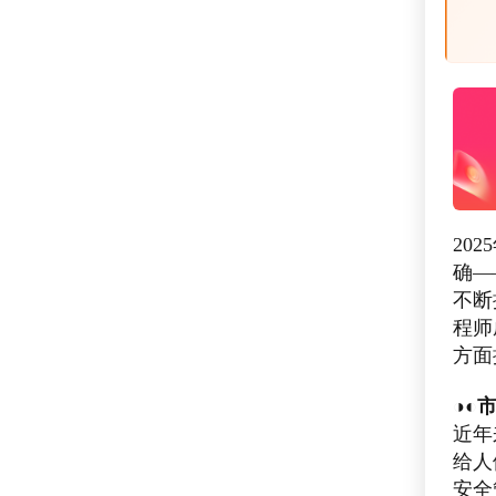
20
确—
不断
程师
方面
◑◐
近年
给人
安全