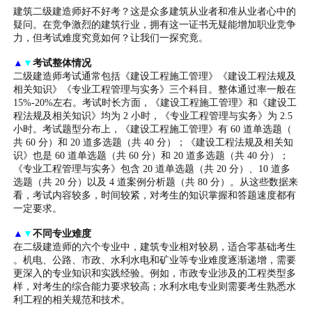
建筑二级建造师好不好考？这是众多建筑从业者和准从业者心中的
疑问。在竞争激烈的建筑行业，拥有这一证书无疑能增加职业竞争
力，但考试难度究竟如何？让我们一探究竟。
▲
▼
考试整体情况
二级建造师考试通常包括《建设工程施工管理》《建设工程法规及
相关知识》《专业工程管理与实务》三个科目。整体通过率一般在
15%-20%左右。考试时长方面，《建设工程施工管理》和《建设工
程法规及相关知识》均为 2 小时，《专业工程管理与实务》为 2.5
小时。考试题型分布上，《建设工程施工管理》有 60 道单选题（
共 60 分）和 20 道多选题（共 40 分）；《建设工程法规及相关知
识》也是 60 道单选题（共 60 分）和 20 道多选题（共 40 分）；
《专业工程管理与实务》包含 20 道单选题（共 20 分）、10 道多
选题（共 20 分）以及 4 道案例分析题（共 80 分）。从这些数据来
看，考试内容较多，时间较紧，对考生的知识掌握和答题速度都有
一定要求。
▲
▼
不同专业难度
在二级建造师的六个专业中，建筑专业相对较易，适合零基础考生
。机电、公路、市政、水利水电和矿业等专业难度逐渐递增，需要
更深入的专业知识和实践经验。例如，市政专业涉及的工程类型多
样，对考生的综合能力要求较高；水利水电专业则需要考生熟悉水
利工程的相关规范和技术。