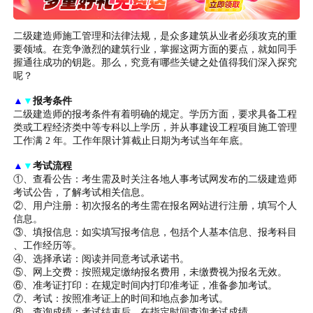
二级建造师施工管理和法律法规，是众多建筑从业者必须攻克的重
要领域。在竞争激烈的建筑行业，掌握这两方面的要点，就如同手
握通往成功的钥匙。那么，究竟有哪些关键之处值得我们深入探究
呢？
▲
▼
报考条件
二级建造师的报考条件有着明确的规定。学历方面，要求具备工程
类或工程经济类中等专科以上学历，并从事建设工程项目施工管理
工作满 2 年。工作年限计算截止日期为考试当年年底。
▲
▼
考试流程
①、查看公告：考生需及时关注各地人事考试网发布的二级建造师
考试公告，了解考试相关信息。
②、用户注册：初次报名的考生需在报名网站进行注册，填写个人
信息。
③、填报信息：如实填写报考信息，包括个人基本信息、报考科目
、工作经历等。
④、选择承诺：阅读并同意考试承诺书。
⑤、网上交费：按照规定缴纳报名费用，未缴费视为报名无效。
⑥、准考证打印：在规定时间内打印准考证，准备参加考试。
⑦、考试：按照准考证上的时间和地点参加考试。
⑧、查询成绩：考试结束后，在指定时间查询考试成绩。