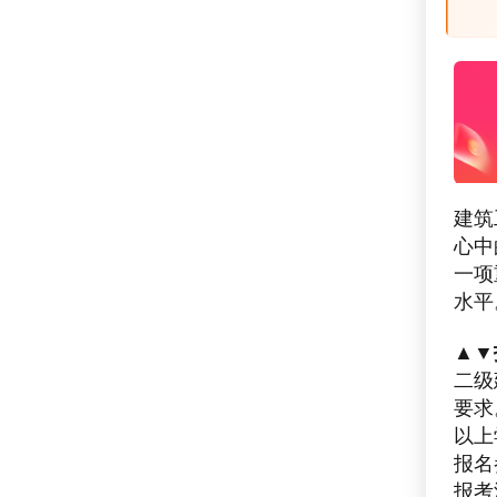
建筑
心中
一项
水平
▲▼
二级
要求
以上
报名
报考