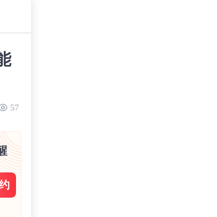
能
57
醒
约