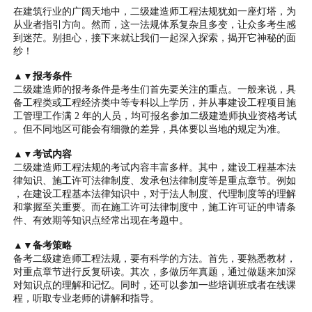
在建筑行业的广阔天地中，二级建造师工程法规犹如一座灯塔，为
从业者指引方向。然而，这一法规体系复杂且多变，让众多考生感
到迷茫。别担心，接下来就让我们一起深入探索，揭开它神秘的面
纱！
▲▼报考条件
二级建造师的报考条件是考生们首先要关注的重点。一般来说，具
备工程类或工程经济类中等专科以上学历，并从事建设工程项目施
工管理工作满 2 年的人员，均可报名参加二级建造师执业资格考试
。但不同地区可能会有细微的差异，具体要以当地的规定为准。
▲▼考试内容
二级建造师工程法规的考试内容丰富多样。其中，建设工程基本法
律知识、施工许可法律制度、发承包法律制度等是重点章节。例如
，在建设工程基本法律知识中，对于法人制度、代理制度等的理解
和掌握至关重要。而在施工许可法律制度中，施工许可证的申请条
件、有效期等知识点经常出现在考题中。
▲▼备考策略
备考二级建造师工程法规，要有科学的方法。首先，要熟悉教材，
对重点章节进行反复研读。其次，多做历年真题，通过做题来加深
对知识点的理解和记忆。同时，还可以参加一些培训班或者在线课
程，听取专业老师的讲解和指导。