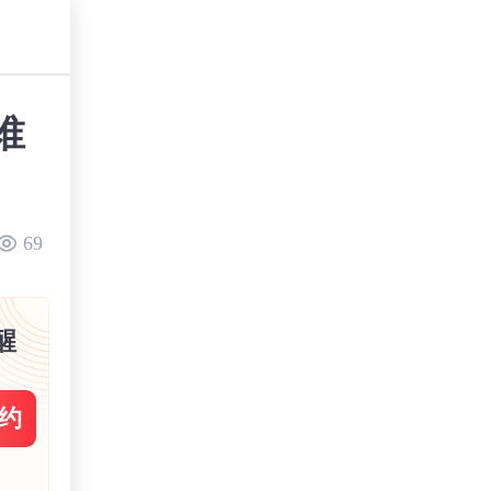
谁
69
醒
约