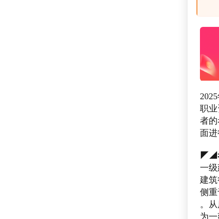
20
职业
者的
面进
◤◢
一级
建筑
侧重
。从
为一