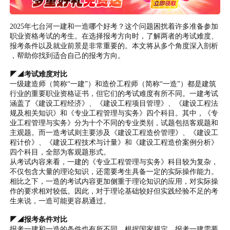
2025年七台河一建和一造哪个好考？这个问题困扰着许多准备参加
职业资格考试的考生。在选择报考方向时，了解两者的考试难度、
报考条件以及就业前景是非常重要的。本文将从多个角度深入剖析
，帮助你找到适合自己的报考方向。
◤◢考试难度对比
一级建造师（简称“一建”）和造价工程师（简称“一造”）都是建筑
行业的重要职业资格证书，但它们的考试难度有所不同。一建考试
涵盖了《建设工程经济》、《建设工程项目管理》、《建设工程法
规及相关知识》和《专业工程管理与实务》四个科目。其中，《专
业工程管理与实务》分为十个不同的专业类别，试题包括客观题和
主观题。而一造考试则主要涉及《建设工程造价管理》、《建设工
程计价》、《建设工程技术与计量》和《建设工程造价案例分析》
四个科目，全部为客观题形式。
从考试内容来看，一建的《专业工程管理与实务》科目较为复杂，
不仅包含大量的理论知识，还需要考生具备一定的实际操作能力。
相比之下，一造的考试内容更加侧重于理论知识的应用，对实际操
作的要求相对较低。因此，对于理论基础较好但实践经验不足的考
生来说，一造可能更容易通过。
◤◢报考条件对比
报考一建和一造的条件也有所不同。根据国家规定，报考一建需要