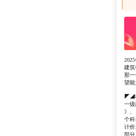
20
建筑
那一
望能
◤◢
一级
》、
个科
计价
部分