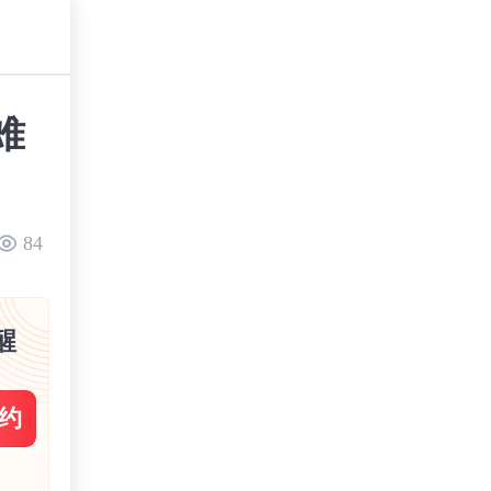
难
84
醒
约