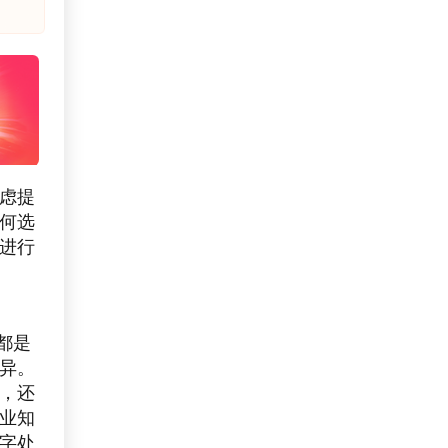
考虑提
何选
进行
都是
异。
，还
业知
字处