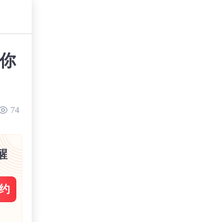
合你
74
醒
约