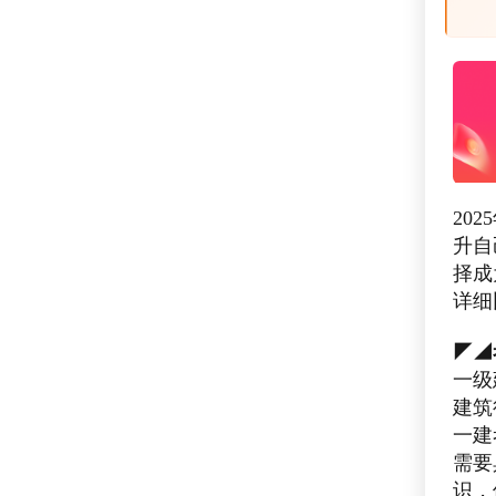
20
升自
择成
详细
◤◢
一级
建筑
一建
需要
识，