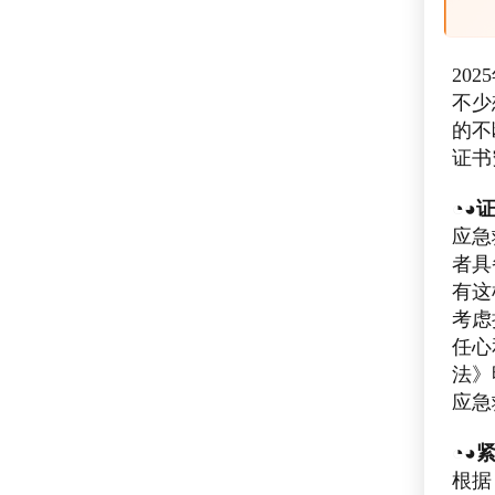
20
不少
的不
证书
◔◕
应急
者具
有这
考虑
任心
法》
应急
◔◕
根据