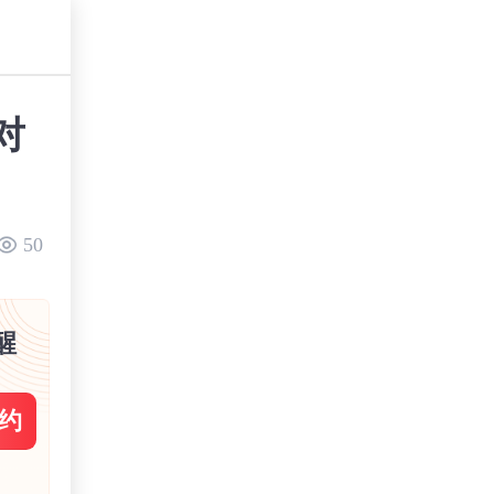
对
50
醒
约