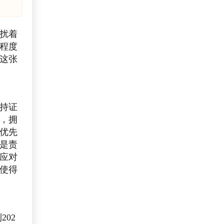
困扰着
程度
这张
持证
，拥
优先
是责
应对
使得
202