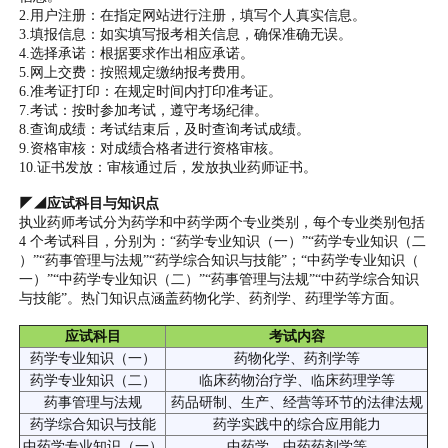
2.用户注册：在指定网站进行注册，填写个人真实信息。
3.填报信息：如实填写报考相关信息，确保准确无误。
4.选择承诺：根据要求作出相应承诺。
5.网上交费：按照规定缴纳报考费用。
6.准考证打印：在规定时间内打印准考证。
7.考试：按时参加考试，遵守考场纪律。
8.查询成绩：考试结束后，及时查询考试成绩。
9.资格审核：对成绩合格者进行资格审核。
10.证书发放：审核通过后，发放执业药师证书。
◤◢应试科目与知识点
执业药师考试分为药学和中药学两个专业类别，每个专业类别包括
4 个考试科目，分别为：“药学专业知识（一）”“药学专业知识（二
）”“药事管理与法规”“药学综合知识与技能”；“中药学专业知识（
一）”“中药学专业知识（二）”“药事管理与法规”“中药学综合知识
与技能”。热门知识点涵盖药物化学、药剂学、药理学等方面。
应试科目
考试内容
药学专业知识（一）
药物化学、药剂学等
药学专业知识（二）
临床药物治疗学、临床药理学等
药事管理与法规
药品研制、生产、经营等环节的法律法规
药学综合知识与技能
药学实践中的综合应用能力
中药学专业知识（一）
中药学、中药药剂学等