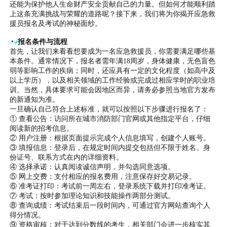
还能为保护他人生命财产安全贡献自己的力量。但如何才能顺利踏
上这条充满挑战与荣耀的道路呢？接下来，我们将为你揭开应急救
援员报名及考试的神秘面纱。
◔
◕
报名条件与流程
首先，让我们来看看想要成为一名应急救援员，你需要满足哪些基
本条件。通常情况下，报名者需年满18周岁，身体健康，无色盲色
弱等影响工作的疾病；同时，还应具有一定的文化程度（如高中及
以上学历），以及相关领域的工作经验或完成过相应学时的职业培
训。当然，具体要求可能会因地区而异，请务必参照当地官方发布
的新通知为准。
一旦确认自己符合上述标准，就可以按照以下步骤进行报名了：
① 查看公告：访问所在城市消防部门官网或其他指定平台，仔细
阅读新的招考信息。
② 用户注册：根据页面提示完成个人信息填写，创建个人账号。
③ 填报信息：登录后，在规定时间内提交包括但不限于姓名、身
份证号、联系方式在内的详细资料。
④ 选择承诺：认真阅读诚信声明，并勾选同意选项。
⑤ 网上交费：支付相应的报名费用，注意保存好交易记录。
⑥ 准考证打印：考试前一周左右，登录系统下载并打印准考证。
⑦ 考试：按时参加理论知识和技能操作两部分测试。
⑧ 查询成绩：考试结束后一段时间内，可通过官方网站查询个人
得分情况。
⑨ 资格审核：对于达到分数线的考生，相关部门会进一步核实其