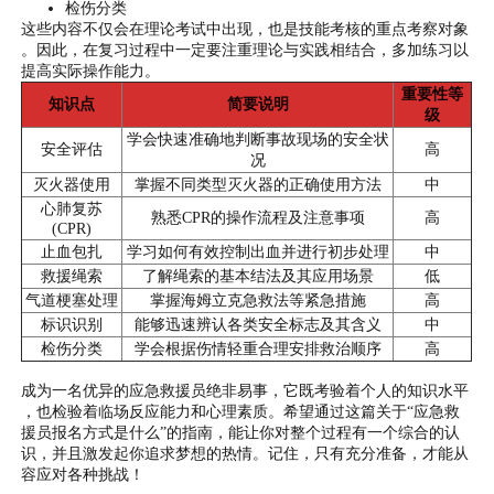
检伤分类
这些内容不仅会在理论考试中出现，也是技能考核的重点考察对象
。因此，在复习过程中一定要注重理论与实践相结合，多加练习以
提高实际操作能力。
重要性等
知识点
简要说明
级
学会快速准确地判断事故现场的安全状
安全评估
高
况
灭火器使用
掌握不同类型灭火器的正确使用方法
中
心肺复苏
熟悉CPR的操作流程及注意事项
高
(CPR)
止血包扎
学习如何有效控制出血并进行初步处理
中
救援绳索
了解绳索的基本结法及其应用场景
低
气道梗塞处理
掌握海姆立克急救法等紧急措施
高
标识识别
能够迅速辨认各类安全标志及其含义
中
检伤分类
学会根据伤情轻重合理安排救治顺序
高
成为一名优异的应急救援员绝非易事，它既考验着个人的知识水平
，也检验着临场反应能力和心理素质。希望通过这篇关于“应急救
援员报名方式是什么”的指南，能让你对整个过程有一个综合的认
识，并且激发起你追求梦想的热情。记住，只有充分准备，才能从
容应对各种挑战！