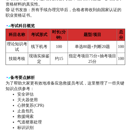
资格材料的真实性。
⑩ 证书发放：所有手续办理完毕后，合格者将收到由国家认证的
职业资格证书。
◔
◕
考试科目概览
时长(分
总
科目名称
考试形式
题型/项目
钟)
分
理论知识考
线下机考
100
单选80题+判断20题
100
试
现场实操鉴
指定考项目75分+抽考项目
技能考核
约15
100
定
25分
◔
◕
备考要点解析
为了帮助大家更有效地准备应急救援员考试，这里整理了一些关键
知识点供参考：
安全评估
灭火器使用
心肺复苏(CPR)
止血包扎
救援绳索
气道梗塞处理
标识识别