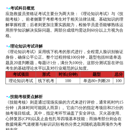
◔
◕
考试科目概览
应急救援员资格证考试主要分为两大块：《理论知识考试》与《技
能考核》。前者侧重于考察考生对于相关法律法规、基础知识的理
解掌握程度；后者则更加注重实践能力，检验学员是否能够熟练运
用所学知识解决实际问题。两部分成绩均需达到60分以上方视为合
格。
◔
◕
理论知识考试详解
《理论知识考试》采用线下机考的形式进行，全程需人脸识别验证
身份，确保公平公正。整个过程持续100分钟，题型包括80道单选
题及20道判断题，每题计1分，满分为100分。这部分测试旨在评估
考生的基础理论水平以及对行业规范的认知度。
考试项目
形式
时长(分钟)
题型
总分
理论知识考试
线下机考
100
单选80+判断20
100
◔
◕
技能考核要点解析
《技能考核》则是通过现场实操的方式来进行评价，通常耗时约15
分钟（具体时间可能因人而异）。它由75分的指定考项目和25分的
抽考项目组成。其中，指定考环节涵盖了安全评估、灭火器使用、
心肺复苏(CPR)以及止血包扎等四项基本技能；而抽考部分则会在
救援绳索/气道梗塞与标识识别/检伤分类之间随机选取两项作为考
核内容。