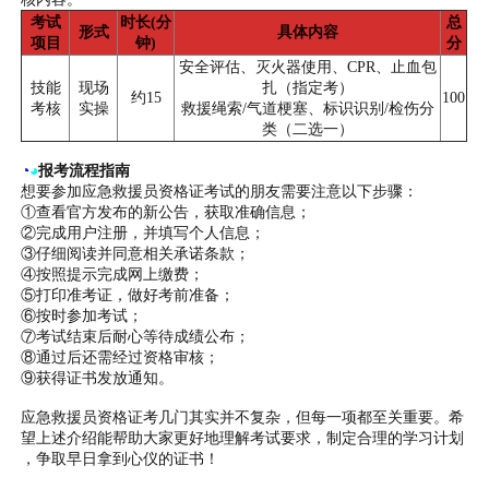
考试
时长(分
总
形式
具体内容
项目
钟)
分
安全评估、灭火器使用、CPR、止血包
技能
现场
扎（指定考）
约15
100
考核
实操
救援绳索/气道梗塞、标识识别/检伤分
类（二选一）
◔
◕
报考流程指南
想要参加应急救援员资格证考试的朋友需要注意以下步骤：
①查看官方发布的新公告，获取准确信息；
②完成用户注册，并填写个人信息；
③仔细阅读并同意相关承诺条款；
④按照提示完成网上缴费；
⑤打印准考证，做好考前准备；
⑥按时参加考试；
⑦考试结束后耐心等待成绩公布；
⑧通过后还需经过资格审核；
⑨获得证书发放通知。
应急救援员资格证考几门其实并不复杂，但每一项都至关重要。希
望上述介绍能帮助大家更好地理解考试要求，制定合理的学习计划
，争取早日拿到心仪的证书！