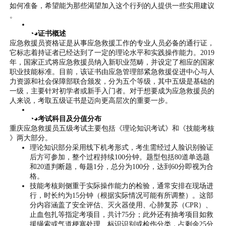
如何准备，希望能为那些渴望加入这个行列的人提供一些实用建议
。
◔◕证书概述
应急救援员资格证是从事应急救援工作的专业人员必备的通行证，
它标志着持证者已经达到了一定的理论水平和实践操作能力。2019
年，国家正式将应急救援员纳入新职业范畴，并设定了相应的国家
职业技能标准。目前，该证书由应急管理部紧急救援促进中心与人
力资源和社会保障部联合颁发，分为五个等级，其中五级是基础的
一级，主要针对初学者或新手入门者。对于想要成为应急救援员的
人来说，考取五级证书是迈向更高层次的重要一步。
◔◕考试科目及分值分布
重庆应急救援员五级考试主要包括《理论知识考试》和《技能考核
》两大部分。
理论知识部分采用线下机考形式，考生需经过人脸识别验证
后方可参加，整个过程持续100分钟。题型包括80道单选题
和20道判断题，每题1分，总分为100分，达到60分即视为合
格。
技能考核则侧重于实际操作能力的检验，通常安排在现场进
行，时长约为15分钟（根据实际情况可能有所调整）。这部
分内容涵盖了安全评估、灭火器使用、心肺复苏（CPR）、
止血包扎等指定考项目，共计75分；此外还有抽考项目如救
援绳索或气道梗塞处理、标识识别或检伤分类，占剩余25分