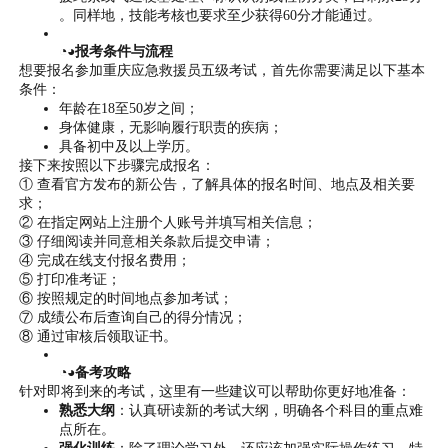
。同样地，技能考核也要求至少获得60分才能通过。
◔◕报考条件与流程
想要报名参加重庆应急救援员五级考试，首先你需要满足以下基本
条件：
年龄在18至50岁之间；
身体健康，无影响履行职责的疾病；
具备初中及以上学历。
接下来按照以下步骤完成报名：
① 查看官方发布的新公告，了解具体的报名时间、地点及相关要
求；
② 在指定网站上注册个人账号并填写相关信息；
③ 仔细阅读并同意相关条款后提交申请；
④ 完成在线支付报名费用；
⑤ 打印准考证；
⑥ 按照规定的时间地点参加考试；
⑦ 成绩公布后查询自己的得分情况；
⑧ 通过审核后领取证书。
◔◕备考攻略
针对即将到来的考试，这里有一些建议可以帮助你更好地准备：
熟悉大纲
：认真研读新的考试大纲，明确各个科目的重点难
点所在。
强化训练
：除了理论学习外，还应该加强实际操作练习，特