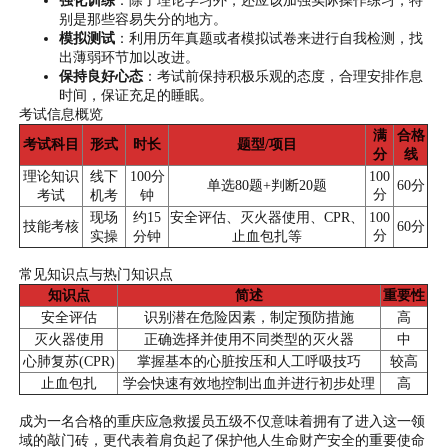
别是那些容易失分的地方。
模拟测试
：利用历年真题或者模拟试卷来进行自我检测，找
出薄弱环节加以改进。
保持良好心态
：考试前保持积极乐观的态度，合理安排作息
时间，保证充足的睡眠。
考试信息概览
满
合格
考试科目
形式
时长
题型/项目
分
线
理论知识
线下
100分
100
单选80题+判断20题
60分
分
考试
机考
钟
现场
约15
安全评估、灭火器使用、CPR、
100
技能考核
60分
分
实操
分钟
止血包扎等
常见知识点与热门知识点
知识点
简述
重要性
安全评估
识别潜在危险因素，制定预防措施
高
灭火器使用
正确选择并使用不同类型的灭火器
中
心肺复苏(CPR)
掌握基本的心脏按压和人工呼吸技巧
较高
止血包扎
学会快速有效地控制出血并进行初步处理
高
成为一名合格的重庆应急救援员五级不仅意味着拥有了进入这一领
域的敲门砖，更代表着肩负起了保护他人生命财产安全的重要使命