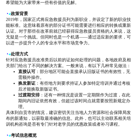
希望能为大家带来一些有价值的见解。
◔
◕
政策背景
2019年，国家正式将应急救援员列为新职业，并设定了新的职业技
能标准。这意味着原有的部分证书可能需要进行相应的转换或重新
认证。对于那些在改革前就已经获得应急救援员资格的人来说，这
无疑是一个挑战。但同时也是一个机遇——通过适应新的要求，可
以进一步提升个人的专业水平和市场竞争力。
◔
◕
处理方式
针对应急救援员改准类后以前的证如何处理的问题，各地政府及相
关部门给出了不同的解决方案。一般来说，有以下几种常见做法：
直接认可
：部分地区可能会直接承认旧版证书的有效性，无
需额外操作。
换发新证
：有些地方则要求持证人参加特定培训并通过考核
后才能换取新版证书。
过渡期安排
：还有一种情况是设置一定期限作为过渡，在此
期间内旧证依然有效，但超过该时间点就需要按照新规定办
理。
具体到自贡市的情况，建议密切关注当地人力资源和社会保障局发
布的新通知，以获取最准确的信息。此外，也可以主动联系相关培
训机构咨询是否有专门针对老学员的优惠政策或者补习课程。
◔
◕
考试信息概览