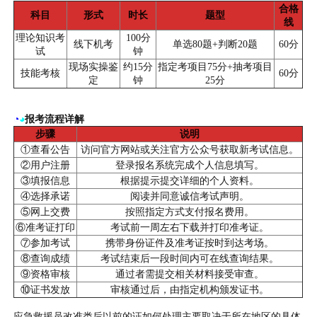
合格
科目
形式
时长
题型
线
理论知识考
100分
线下机考
单选80题+判断20题
60分
试
钟
现场实操鉴
约15分
指定考项目75分+抽考项目
技能考核
60分
定
钟
25分
◔
◕
报考流程详解
步骤
说明
①查看公告
访问官方网站或关注官方公众号获取新考试信息。
②用户注册
登录报名系统完成个人信息填写。
③填报信息
根据提示提交详细的个人资料。
④选择承诺
阅读并同意诚信考试声明。
⑤网上交费
按照指定方式支付报名费用。
⑥准考证打印
考试前一周左右下载并打印准考证。
⑦参加考试
携带身份证件及准考证按时到达考场。
⑧查询成绩
考试结束后一段时间内可在线查询结果。
⑨资格审核
通过者需提交相关材料接受审查。
⑩证书发放
审核通过后，由指定机构颁发证书。
应急救援员改准类后以前的证如何处理主要取决于所在地区的具体