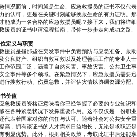
急情况面前，时间就是生命。应急救援员的证书不仅代表
力的认可，更是在关键时刻能够挽救生命的有力证明。那
才能成为一名合格的应急救援员呢？接下来，我们将详细
救援员的证书申请流程指南，带你一步步走向成功之路。
岗位定义与职责
救援员是指那些在突发事件中负责预防与应急准备、救助
及公私财产、组织自救互救以及处理善后工作的专业人士
工作范围广泛，涵盖了自然灾害、事故灾害、公共卫生事
安全事件等多个领域。在紧急情况下，应急救援员需要迅
进行搜救行动、伤员急救，并评估灾情以协调资源分配。
证书价值
应急救援员资格证意味着你已经掌握了必要的专业知识和
够在各种紧急状况下发挥重要作用。这不仅仅是一份职业
还代表着国家对你的信任与认可。随着社会对公共安全重
提高，拥有该证书的人才需求日益增长，无论是求职还是
有明显优势。此外，根据相关政策，考取此证书后还能享