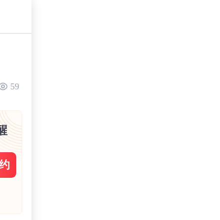
59
醒
约