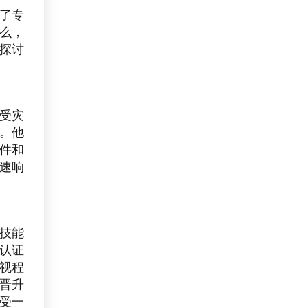
了专
么，
探讨
受灾
。他
件和
速响
技能
认证
视程
晋升
受一