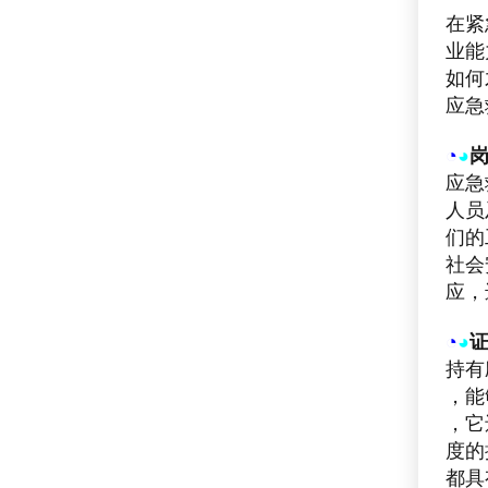
在紧
业能
如何
应急
◔
◕
应急
人员
们的
社会
应，
◔
◕
持有
，能
，它
度的
都具