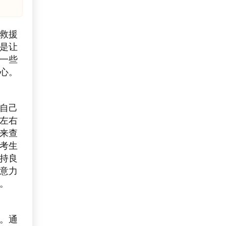
救援
是让
一些
心。
自己
左右
来查
考生
持良
意力
。
。通