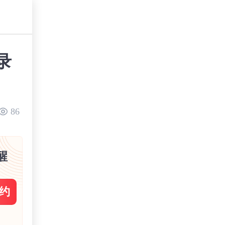
录
86
醒
约