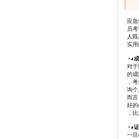
应急
员考
人既
实用
◔◕
对于
的成
，考
询个
而言
好的
，比
◔◕
一旦