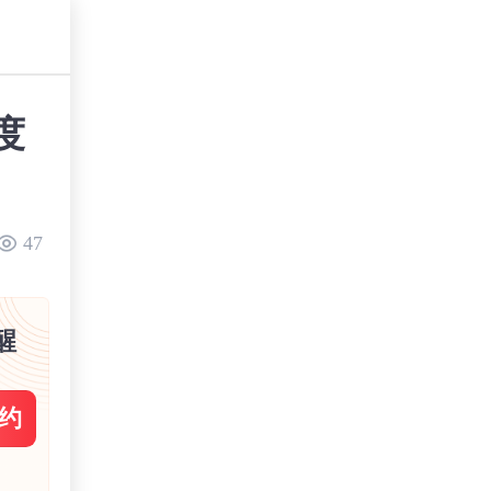
度
47
醒
约