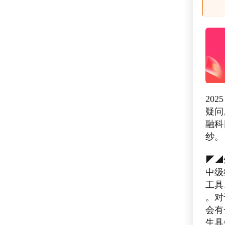
20
疑问
融科
纱。
◤◢
中级
工具
。对
会有
生具